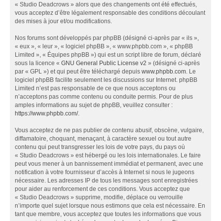
« Studio Deadcrows » alors que des changements ont été effectués,
vous acceptez d’être légalement responsable des conditions découlant
des mises à jour et/ou modifications.
Nos forums sont développés par phpBB (désigné ci-après par « ils »,
« eux », « leur », « logiciel phpBB », « www.phpbb.com », « phpBB
Limited », « Équipes phpBB ») qui est un script libre de forum, déclaré
sous la licence «
GNU General Public License v2
» (désigné ci-après
par « GPL ») et qui peut être téléchargé depuis
www.phpbb.com
. Le
logiciel phpBB facilite seulement les discussions sur Internet. phpBB
Limited n’est pas responsable de ce que nous acceptons ou
n’acceptons pas comme contenu ou conduite permis. Pour de plus
amples informations au sujet de phpBB, veuillez consulter :
https://www.phpbb.com/
.
Vous acceptez de ne pas publier de contenu abusif, obscène, vulgaire,
diffamatoire, choquant, menaçant, à caractère sexuel ou tout autre
contenu qui peut transgresser les lois de votre pays, du pays où
« Studio Deadcrows » est hébergé ou les lois internationales. Le faire
peut vous mener à un bannissement immédiat et permanent, avec une
notification à votre fournisseur d’accès à Internet si nous le jugeons
nécessaire. Les adresses IP de tous les messages sont enregistrées
pour aider au renforcement de ces conditions. Vous acceptez que
« Studio Deadcrows » supprime, modifie, déplace ou verrouille
n’importe quel sujet lorsque nous estimons que cela est nécessaire. En
tant que membre, vous acceptez que toutes les informations que vous