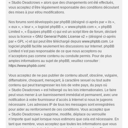
« Studio Deadcrows » alors que des changements ont été effectués,
vous acceptez d’être légalement responsable des conditions découlant
des mises à jour et/ou modifications.
Nos forums sont développés par phpBB (désigné ci-après par « ils »,
« eux », « leur », « logiciel phpBB », « www.phpbb.com », « phpBB
Limited », « Équipes phpBB ») qui est un script libre de forum, déclaré
sous la licence «
GNU General Public License v2
» (désigné ci-après
par « GPL ») et qui peut être téléchargé depuis
www.phpbb.com
. Le
logiciel phpBB facilite seulement les discussions sur Internet. phpBB
Limited n’est pas responsable de ce que nous acceptons ou
n’acceptons pas comme contenu ou conduite permis. Pour de plus
amples informations au sujet de phpBB, veuillez consulter :
https://www.phpbb.com/
.
Vous acceptez de ne pas publier de contenu abusif, obscène, vulgaire,
diffamatoire, choquant, menaçant, à caractère sexuel ou tout autre
contenu qui peut transgresser les lois de votre pays, du pays où
« Studio Deadcrows » est hébergé ou les lois internationales. Le faire
peut vous mener à un bannissement immédiat et permanent, avec une
notification à votre fournisseur d’accès à Internet si nous le jugeons
nécessaire. Les adresses IP de tous les messages sont enregistrées
pour aider au renforcement de ces conditions. Vous acceptez que
« Studio Deadcrows » supprime, modifie, déplace ou verrouille
n’importe quel sujet lorsque nous estimons que cela est nécessaire. En
tant que membre, vous acceptez que toutes les informations que vous