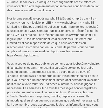
« Studio Deadcrows » alors que des changements ont été effectués,
vous acceptez d’être légalement responsable des conditions découlant
des mises à jour et/ou modifications.
Nos forums sont développés par phpBB (désigné ci-après par « ils »,
« eux », « leur », « logiciel phpBB », « www.phpbb.com », « phpBB
Limited », « Équipes phpBB ») qui est un script libre de forum, déclaré
sous la licence «
GNU General Public License v2
» (désigné ci-après
par « GPL ») et qui peut être téléchargé depuis
www.phpbb.com
. Le
logiciel phpBB facilite seulement les discussions sur Internet. phpBB
Limited n’est pas responsable de ce que nous acceptons ou
n’acceptons pas comme contenu ou conduite permis. Pour de plus
amples informations au sujet de phpBB, veuillez consulter :
https://www.phpbb.com/
.
Vous acceptez de ne pas publier de contenu abusif, obscène, vulgaire,
diffamatoire, choquant, menaçant, à caractère sexuel ou tout autre
contenu qui peut transgresser les lois de votre pays, du pays où
« Studio Deadcrows » est hébergé ou les lois internationales. Le faire
peut vous mener à un bannissement immédiat et permanent, avec une
notification à votre fournisseur d’accès à Internet si nous le jugeons
nécessaire. Les adresses IP de tous les messages sont enregistrées
pour aider au renforcement de ces conditions. Vous acceptez que
« Studio Deadcrows » supprime, modifie, déplace ou verrouille
n’importe quel sujet lorsque nous estimons que cela est nécessaire. En
tant que membre, vous acceptez que toutes les informations que vous