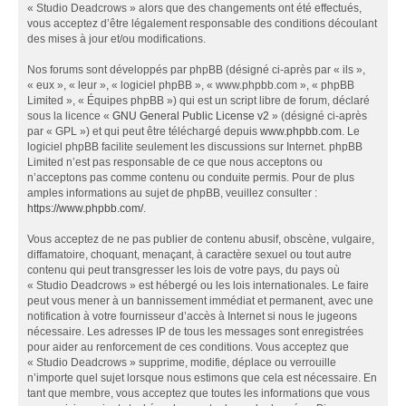
« Studio Deadcrows » alors que des changements ont été effectués,
vous acceptez d’être légalement responsable des conditions découlant
des mises à jour et/ou modifications.
Nos forums sont développés par phpBB (désigné ci-après par « ils »,
« eux », « leur », « logiciel phpBB », « www.phpbb.com », « phpBB
Limited », « Équipes phpBB ») qui est un script libre de forum, déclaré
sous la licence «
GNU General Public License v2
» (désigné ci-après
par « GPL ») et qui peut être téléchargé depuis
www.phpbb.com
. Le
logiciel phpBB facilite seulement les discussions sur Internet. phpBB
Limited n’est pas responsable de ce que nous acceptons ou
n’acceptons pas comme contenu ou conduite permis. Pour de plus
amples informations au sujet de phpBB, veuillez consulter :
https://www.phpbb.com/
.
Vous acceptez de ne pas publier de contenu abusif, obscène, vulgaire,
diffamatoire, choquant, menaçant, à caractère sexuel ou tout autre
contenu qui peut transgresser les lois de votre pays, du pays où
« Studio Deadcrows » est hébergé ou les lois internationales. Le faire
peut vous mener à un bannissement immédiat et permanent, avec une
notification à votre fournisseur d’accès à Internet si nous le jugeons
nécessaire. Les adresses IP de tous les messages sont enregistrées
pour aider au renforcement de ces conditions. Vous acceptez que
« Studio Deadcrows » supprime, modifie, déplace ou verrouille
n’importe quel sujet lorsque nous estimons que cela est nécessaire. En
tant que membre, vous acceptez que toutes les informations que vous