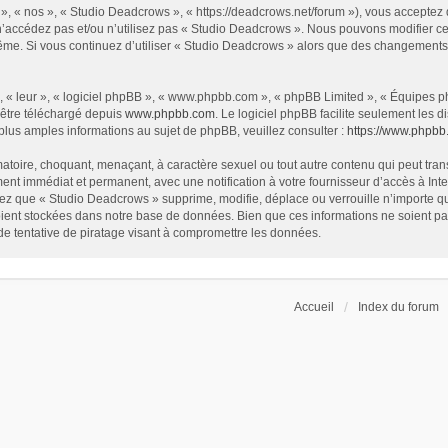
», « nos », « Studio Deadcrows », « https://deadcrows.net/forum »), vous acceptez
 n’accédez pas et/ou n’utilisez pas « Studio Deadcrows ». Nous pouvons modifier ce
s-même. Si vous continuez d’utiliser « Studio Deadcrows » alors que des changement
 « leur », « logiciel phpBB », « www.phpbb.com », « phpBB Limited », « Équipes php
 être téléchargé depuis
www.phpbb.com
. Le logiciel phpBB facilite seulement les
us amples informations au sujet de phpBB, veuillez consulter :
https://www.phpbb
atoire, choquant, menaçant, à caractère sexuel ou tout autre contenu qui peut tran
ent immédiat et permanent, avec une notification à votre fournisseur d’accès à In
ez que « Studio Deadcrows » supprime, modifie, déplace ou verrouille n’importe qu
ent stockées dans notre base de données. Bien que ces informations ne soient pas 
 tentative de piratage visant à compromettre les données.
Accueil
Index du forum