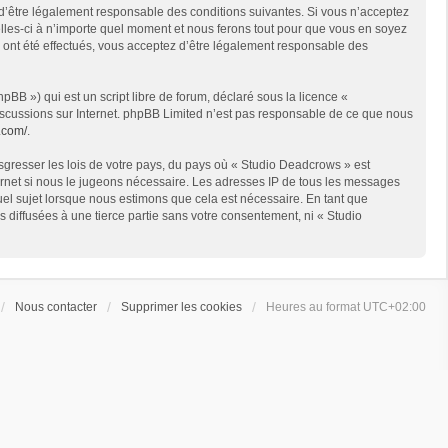
 d’être légalement responsable des conditions suivantes. Si vous n’acceptez
lles-ci à n’importe quel moment et nous ferons tout pour que vous en soyez
s ont été effectués, vous acceptez d’être légalement responsable des
BB ») qui est un script libre de forum, déclaré sous la licence «
 discussions sur Internet. phpBB Limited n’est pas responsable de ce que nous
.com/
.
sgresser les lois de votre pays, du pays où « Studio Deadcrows » est
ternet si nous le jugeons nécessaire. Les adresses IP de tous les messages
el sujet lorsque nous estimons que cela est nécessaire. En tant que
diffusées à une tierce partie sans votre consentement, ni « Studio
Nous contacter
Supprimer les cookies
Heures au format
UTC+02:00