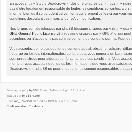
En accédant à « Studio Deadcrows » (désigné ci-après par « nous », « notre 
pas d’être légalement responsable de toutes les conditions suivantes, alors
informé, bien qu’il soit prudent de vérifier régulièrement celles-ci par vou
conditions découlant des mises à jour et/ou modifications.
Nos forums sont développés par phpBB (désigné ci-après par « ils », « eux »,
GNU General Public License v2
» (désigné ci-après par « GPL ») et qui peut
acceptons ou n’acceptons pas comme contenu ou conduite permis. Pour de pl
Vous acceptez de ne pas publier de contenu abusif, obscène, vulgaire, diffam
hébergé ou les lois internationales. Le faire peut vous mener à un bannissem
sont enregistrées pour aider au renforcement de ces conditions. Vous accept
membre, vous acceptez que toutes les informations que vous avez saisies soi
Deadcrows », ni phpBB ne pourront être tenus comme responsables en cas de
Développé par
phpBB
® Forum Software © phpBB Limited
Traduit par
phpBB-fr.com
Style
we_universal
created by INVENTEA & v12mike
Confidentialité
|
Conditions