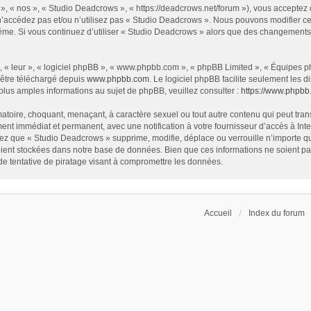
», « nos », « Studio Deadcrows », « https://deadcrows.net/forum »), vous acceptez
 n’accédez pas et/ou n’utilisez pas « Studio Deadcrows ». Nous pouvons modifier ce
s-même. Si vous continuez d’utiliser « Studio Deadcrows » alors que des changement
 « leur », « logiciel phpBB », « www.phpbb.com », « phpBB Limited », « Équipes php
 être téléchargé depuis
www.phpbb.com
. Le logiciel phpBB facilite seulement les
us amples informations au sujet de phpBB, veuillez consulter :
https://www.phpbb
atoire, choquant, menaçant, à caractère sexuel ou tout autre contenu qui peut tran
ent immédiat et permanent, avec une notification à votre fournisseur d’accès à In
ez que « Studio Deadcrows » supprime, modifie, déplace ou verrouille n’importe qu
ent stockées dans notre base de données. Bien que ces informations ne soient pas 
 tentative de piratage visant à compromettre les données.
Accueil
Index du forum