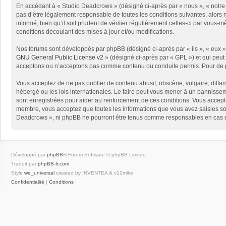
En accédant à « Studio Deadcrows » (désigné ci-après par « nous », « notre 
pas d’être légalement responsable de toutes les conditions suivantes, alors
informé, bien qu’il soit prudent de vérifier régulièrement celles-ci par vou
conditions découlant des mises à jour et/ou modifications.
Nos forums sont développés par phpBB (désigné ci-après par « ils », « eux »,
GNU General Public License v2
» (désigné ci-après par « GPL ») et qui peut
acceptons ou n’acceptons pas comme contenu ou conduite permis. Pour de pl
Vous acceptez de ne pas publier de contenu abusif, obscène, vulgaire, diffam
hébergé ou les lois internationales. Le faire peut vous mener à un bannissem
sont enregistrées pour aider au renforcement de ces conditions. Vous accept
membre, vous acceptez que toutes les informations que vous avez saisies soi
Deadcrows », ni phpBB ne pourront être tenus comme responsables en cas de
Développé par
phpBB
® Forum Software © phpBB Limited
Traduit par
phpBB-fr.com
Style
we_universal
created by INVENTEA & v12mike
Confidentialité
|
Conditions