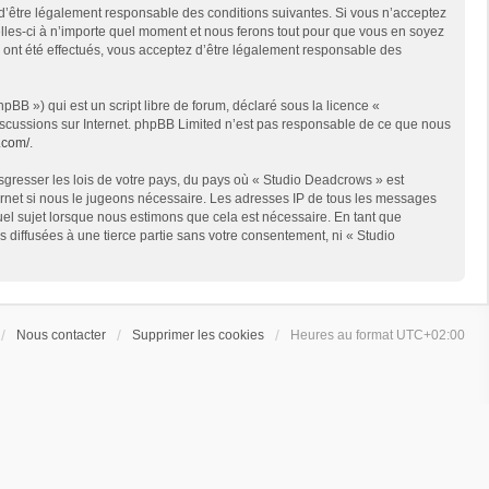
 d’être légalement responsable des conditions suivantes. Si vous n’acceptez
lles-ci à n’importe quel moment et nous ferons tout pour que vous en soyez
s ont été effectués, vous acceptez d’être légalement responsable des
BB ») qui est un script libre de forum, déclaré sous la licence «
 discussions sur Internet. phpBB Limited n’est pas responsable de ce que nous
.com/
.
sgresser les lois de votre pays, du pays où « Studio Deadcrows » est
ternet si nous le jugeons nécessaire. Les adresses IP de tous les messages
el sujet lorsque nous estimons que cela est nécessaire. En tant que
diffusées à une tierce partie sans votre consentement, ni « Studio
Nous contacter
Supprimer les cookies
Heures au format
UTC+02:00