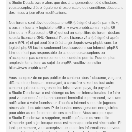
« Studio Deadcrows » alors que des changements ont été effectués,
vous acceptez d’être légalement responsable des conditions découlant
des mises à jour et/ou modifications.
Nos forums sont développés par phpBB (désigné ci-après par « ils »,
« eux », « leur », « logiciel phpBB », « www.phpbb.com », « phpBB
Limited », « Équipes phpBB ») qui est un script libre de forum, déclaré
sous la licence «
GNU General Public License v2
» (désigné ci-après
par « GPL ») et qui peut être téléchargé depuis
www.phpbb.com
. Le
logiciel phpBB facilite seulement les discussions sur Internet. phpBB
Limited n’est pas responsable de ce que nous acceptons ou
n’acceptons pas comme contenu ou conduite permis. Pour de plus
amples informations au sujet de phpBB, veuillez consulter :
https://www.phpbb.com/
.
Vous acceptez de ne pas publier de contenu abusif, obscène, vulgaire,
diffamatoire, choquant, menaçant, à caractère sexuel ou tout autre
contenu qui peut transgresser les lois de votre pays, du pays où
« Studio Deadcrows » est hébergé ou les lois internationales. Le faire
peut vous mener à un bannissement immédiat et permanent, avec une
notification à votre fournisseur d’accès à Internet si nous le jugeons
nécessaire. Les adresses IP de tous les messages sont enregistrées
pour aider au renforcement de ces conditions. Vous acceptez que
« Studio Deadcrows » supprime, modifie, déplace ou verrouille
n’importe quel sujet lorsque nous estimons que cela est nécessaire. En
tant que membre, vous acceptez que toutes les informations que vous