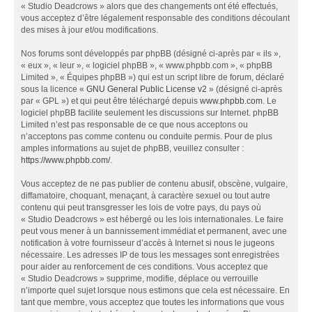
« Studio Deadcrows » alors que des changements ont été effectués,
vous acceptez d’être légalement responsable des conditions découlant
des mises à jour et/ou modifications.
Nos forums sont développés par phpBB (désigné ci-après par « ils »,
« eux », « leur », « logiciel phpBB », « www.phpbb.com », « phpBB
Limited », « Équipes phpBB ») qui est un script libre de forum, déclaré
sous la licence «
GNU General Public License v2
» (désigné ci-après
par « GPL ») et qui peut être téléchargé depuis
www.phpbb.com
. Le
logiciel phpBB facilite seulement les discussions sur Internet. phpBB
Limited n’est pas responsable de ce que nous acceptons ou
n’acceptons pas comme contenu ou conduite permis. Pour de plus
amples informations au sujet de phpBB, veuillez consulter :
https://www.phpbb.com/
.
Vous acceptez de ne pas publier de contenu abusif, obscène, vulgaire,
diffamatoire, choquant, menaçant, à caractère sexuel ou tout autre
contenu qui peut transgresser les lois de votre pays, du pays où
« Studio Deadcrows » est hébergé ou les lois internationales. Le faire
peut vous mener à un bannissement immédiat et permanent, avec une
notification à votre fournisseur d’accès à Internet si nous le jugeons
nécessaire. Les adresses IP de tous les messages sont enregistrées
pour aider au renforcement de ces conditions. Vous acceptez que
« Studio Deadcrows » supprime, modifie, déplace ou verrouille
n’importe quel sujet lorsque nous estimons que cela est nécessaire. En
tant que membre, vous acceptez que toutes les informations que vous