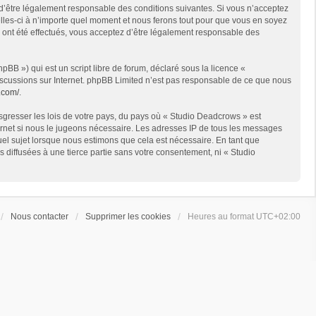
 d’être légalement responsable des conditions suivantes. Si vous n’acceptez
lles-ci à n’importe quel moment et nous ferons tout pour que vous en soyez
s ont été effectués, vous acceptez d’être légalement responsable des
BB ») qui est un script libre de forum, déclaré sous la licence «
 discussions sur Internet. phpBB Limited n’est pas responsable de ce que nous
.com/
.
sgresser les lois de votre pays, du pays où « Studio Deadcrows » est
ternet si nous le jugeons nécessaire. Les adresses IP de tous les messages
el sujet lorsque nous estimons que cela est nécessaire. En tant que
diffusées à une tierce partie sans votre consentement, ni « Studio
Nous contacter
Supprimer les cookies
Heures au format
UTC+02:00