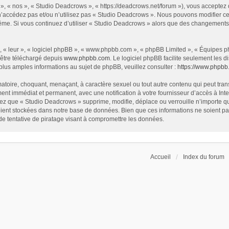
», « nos », « Studio Deadcrows », « https://deadcrows.net/forum »), vous acceptez
 n’accédez pas et/ou n’utilisez pas « Studio Deadcrows ». Nous pouvons modifier ce
s-même. Si vous continuez d’utiliser « Studio Deadcrows » alors que des changement
 « leur », « logiciel phpBB », « www.phpbb.com », « phpBB Limited », « Équipes php
 être téléchargé depuis
www.phpbb.com
. Le logiciel phpBB facilite seulement les
us amples informations au sujet de phpBB, veuillez consulter :
https://www.phpbb
atoire, choquant, menaçant, à caractère sexuel ou tout autre contenu qui peut tran
ent immédiat et permanent, avec une notification à votre fournisseur d’accès à In
ez que « Studio Deadcrows » supprime, modifie, déplace ou verrouille n’importe qu
ent stockées dans notre base de données. Bien que ces informations ne soient pas 
 tentative de piratage visant à compromettre les données.
Accueil
Index du forum