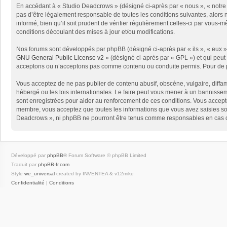
En accédant à « Studio Deadcrows » (désigné ci-après par « nous », « notre 
pas d’être légalement responsable de toutes les conditions suivantes, alors
informé, bien qu’il soit prudent de vérifier régulièrement celles-ci par vou
conditions découlant des mises à jour et/ou modifications.
Nos forums sont développés par phpBB (désigné ci-après par « ils », « eux »,
GNU General Public License v2
» (désigné ci-après par « GPL ») et qui peut
acceptons ou n’acceptons pas comme contenu ou conduite permis. Pour de pl
Vous acceptez de ne pas publier de contenu abusif, obscène, vulgaire, diffam
hébergé ou les lois internationales. Le faire peut vous mener à un bannissem
sont enregistrées pour aider au renforcement de ces conditions. Vous accept
membre, vous acceptez que toutes les informations que vous avez saisies soi
Deadcrows », ni phpBB ne pourront être tenus comme responsables en cas de
Développé par
phpBB
® Forum Software © phpBB Limited
Traduit par
phpBB-fr.com
Style
we_universal
created by INVENTEA & v12mike
Confidentialité
|
Conditions