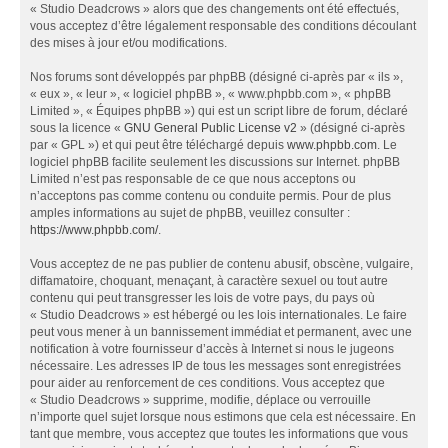
« Studio Deadcrows » alors que des changements ont été effectués,
vous acceptez d’être légalement responsable des conditions découlant
des mises à jour et/ou modifications.
Nos forums sont développés par phpBB (désigné ci-après par « ils »,
« eux », « leur », « logiciel phpBB », « www.phpbb.com », « phpBB
Limited », « Équipes phpBB ») qui est un script libre de forum, déclaré
sous la licence «
GNU General Public License v2
» (désigné ci-après
par « GPL ») et qui peut être téléchargé depuis
www.phpbb.com
. Le
logiciel phpBB facilite seulement les discussions sur Internet. phpBB
Limited n’est pas responsable de ce que nous acceptons ou
n’acceptons pas comme contenu ou conduite permis. Pour de plus
amples informations au sujet de phpBB, veuillez consulter :
https://www.phpbb.com/
.
Vous acceptez de ne pas publier de contenu abusif, obscène, vulgaire,
diffamatoire, choquant, menaçant, à caractère sexuel ou tout autre
contenu qui peut transgresser les lois de votre pays, du pays où
« Studio Deadcrows » est hébergé ou les lois internationales. Le faire
peut vous mener à un bannissement immédiat et permanent, avec une
notification à votre fournisseur d’accès à Internet si nous le jugeons
nécessaire. Les adresses IP de tous les messages sont enregistrées
pour aider au renforcement de ces conditions. Vous acceptez que
« Studio Deadcrows » supprime, modifie, déplace ou verrouille
n’importe quel sujet lorsque nous estimons que cela est nécessaire. En
tant que membre, vous acceptez que toutes les informations que vous