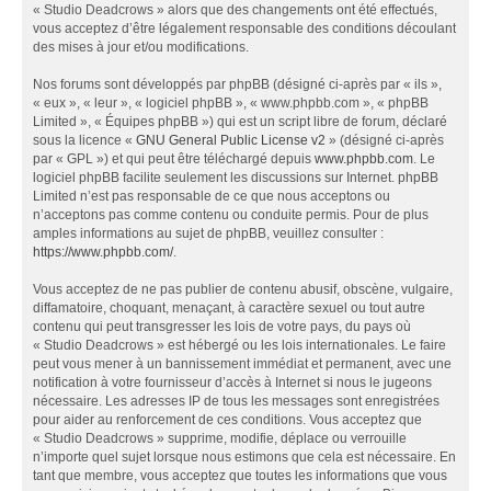
« Studio Deadcrows » alors que des changements ont été effectués,
vous acceptez d’être légalement responsable des conditions découlant
des mises à jour et/ou modifications.
Nos forums sont développés par phpBB (désigné ci-après par « ils »,
« eux », « leur », « logiciel phpBB », « www.phpbb.com », « phpBB
Limited », « Équipes phpBB ») qui est un script libre de forum, déclaré
sous la licence «
GNU General Public License v2
» (désigné ci-après
par « GPL ») et qui peut être téléchargé depuis
www.phpbb.com
. Le
logiciel phpBB facilite seulement les discussions sur Internet. phpBB
Limited n’est pas responsable de ce que nous acceptons ou
n’acceptons pas comme contenu ou conduite permis. Pour de plus
amples informations au sujet de phpBB, veuillez consulter :
https://www.phpbb.com/
.
Vous acceptez de ne pas publier de contenu abusif, obscène, vulgaire,
diffamatoire, choquant, menaçant, à caractère sexuel ou tout autre
contenu qui peut transgresser les lois de votre pays, du pays où
« Studio Deadcrows » est hébergé ou les lois internationales. Le faire
peut vous mener à un bannissement immédiat et permanent, avec une
notification à votre fournisseur d’accès à Internet si nous le jugeons
nécessaire. Les adresses IP de tous les messages sont enregistrées
pour aider au renforcement de ces conditions. Vous acceptez que
« Studio Deadcrows » supprime, modifie, déplace ou verrouille
n’importe quel sujet lorsque nous estimons que cela est nécessaire. En
tant que membre, vous acceptez que toutes les informations que vous