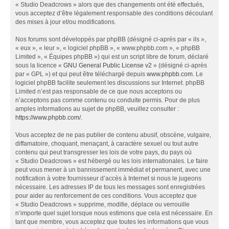
« Studio Deadcrows » alors que des changements ont été effectués,
vous acceptez d’être légalement responsable des conditions découlant
des mises à jour et/ou modifications.
Nos forums sont développés par phpBB (désigné ci-après par « ils »,
« eux », « leur », « logiciel phpBB », « www.phpbb.com », « phpBB
Limited », « Équipes phpBB ») qui est un script libre de forum, déclaré
sous la licence «
GNU General Public License v2
» (désigné ci-après
par « GPL ») et qui peut être téléchargé depuis
www.phpbb.com
. Le
logiciel phpBB facilite seulement les discussions sur Internet. phpBB
Limited n’est pas responsable de ce que nous acceptons ou
n’acceptons pas comme contenu ou conduite permis. Pour de plus
amples informations au sujet de phpBB, veuillez consulter :
https://www.phpbb.com/
.
Vous acceptez de ne pas publier de contenu abusif, obscène, vulgaire,
diffamatoire, choquant, menaçant, à caractère sexuel ou tout autre
contenu qui peut transgresser les lois de votre pays, du pays où
« Studio Deadcrows » est hébergé ou les lois internationales. Le faire
peut vous mener à un bannissement immédiat et permanent, avec une
notification à votre fournisseur d’accès à Internet si nous le jugeons
nécessaire. Les adresses IP de tous les messages sont enregistrées
pour aider au renforcement de ces conditions. Vous acceptez que
« Studio Deadcrows » supprime, modifie, déplace ou verrouille
n’importe quel sujet lorsque nous estimons que cela est nécessaire. En
tant que membre, vous acceptez que toutes les informations que vous