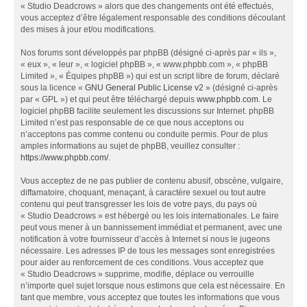
« Studio Deadcrows » alors que des changements ont été effectués,
vous acceptez d’être légalement responsable des conditions découlant
des mises à jour et/ou modifications.
Nos forums sont développés par phpBB (désigné ci-après par « ils »,
« eux », « leur », « logiciel phpBB », « www.phpbb.com », « phpBB
Limited », « Équipes phpBB ») qui est un script libre de forum, déclaré
sous la licence «
GNU General Public License v2
» (désigné ci-après
par « GPL ») et qui peut être téléchargé depuis
www.phpbb.com
. Le
logiciel phpBB facilite seulement les discussions sur Internet. phpBB
Limited n’est pas responsable de ce que nous acceptons ou
n’acceptons pas comme contenu ou conduite permis. Pour de plus
amples informations au sujet de phpBB, veuillez consulter :
https://www.phpbb.com/
.
Vous acceptez de ne pas publier de contenu abusif, obscène, vulgaire,
diffamatoire, choquant, menaçant, à caractère sexuel ou tout autre
contenu qui peut transgresser les lois de votre pays, du pays où
« Studio Deadcrows » est hébergé ou les lois internationales. Le faire
peut vous mener à un bannissement immédiat et permanent, avec une
notification à votre fournisseur d’accès à Internet si nous le jugeons
nécessaire. Les adresses IP de tous les messages sont enregistrées
pour aider au renforcement de ces conditions. Vous acceptez que
« Studio Deadcrows » supprime, modifie, déplace ou verrouille
n’importe quel sujet lorsque nous estimons que cela est nécessaire. En
tant que membre, vous acceptez que toutes les informations que vous