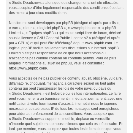
« Studio Deadcrows » alors que des changements ont été effectués,
vous acceptez d’être légalement responsable des conditions découlant
des mises à jour et/ou modifications.
Nos forums sont développés par phpBB (désigné ci-après par « ils »,
« eux », « leur », « logiciel phpBB », « www.phpbb.com », « phpBB
Limited », « Équipes phpBB ») qui est un script libre de forum, déclaré
sous la licence «
GNU General Public License v2
» (désigné ci-après
par « GPL ») et qui peut être téléchargé depuis
www.phpbb.com
. Le
logiciel phpBB facilite seulement les discussions sur Internet. phpBB
Limited n’est pas responsable de ce que nous acceptons ou
n’acceptons pas comme contenu ou conduite permis. Pour de plus
amples informations au sujet de phpBB, veuillez consulter :
https://www.phpbb.com/
.
Vous acceptez de ne pas publier de contenu abusif, obscène, vulgaire,
diffamatoire, choquant, menaçant, à caractère sexuel ou tout autre
contenu qui peut transgresser les lois de votre pays, du pays où
« Studio Deadcrows » est hébergé ou les lois internationales. Le faire
peut vous mener à un bannissement immédiat et permanent, avec une
notification à votre fournisseur d’accès à Internet si nous le jugeons
nécessaire. Les adresses IP de tous les messages sont enregistrées
pour aider au renforcement de ces conditions. Vous acceptez que
« Studio Deadcrows » supprime, modifie, déplace ou verrouille
n’importe quel sujet lorsque nous estimons que cela est nécessaire. En
tant que membre, vous acceptez que toutes les informations que vous