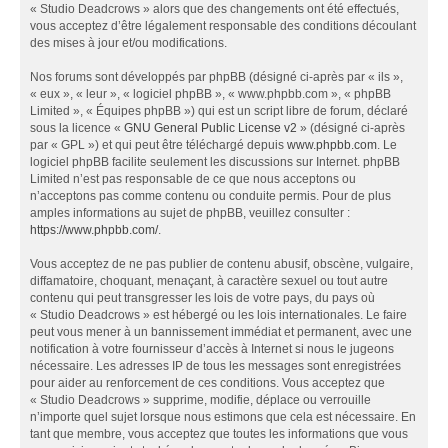
« Studio Deadcrows » alors que des changements ont été effectués,
vous acceptez d’être légalement responsable des conditions découlant
des mises à jour et/ou modifications.
Nos forums sont développés par phpBB (désigné ci-après par « ils »,
« eux », « leur », « logiciel phpBB », « www.phpbb.com », « phpBB
Limited », « Équipes phpBB ») qui est un script libre de forum, déclaré
sous la licence «
GNU General Public License v2
» (désigné ci-après
par « GPL ») et qui peut être téléchargé depuis
www.phpbb.com
. Le
logiciel phpBB facilite seulement les discussions sur Internet. phpBB
Limited n’est pas responsable de ce que nous acceptons ou
n’acceptons pas comme contenu ou conduite permis. Pour de plus
amples informations au sujet de phpBB, veuillez consulter :
https://www.phpbb.com/
.
Vous acceptez de ne pas publier de contenu abusif, obscène, vulgaire,
diffamatoire, choquant, menaçant, à caractère sexuel ou tout autre
contenu qui peut transgresser les lois de votre pays, du pays où
« Studio Deadcrows » est hébergé ou les lois internationales. Le faire
peut vous mener à un bannissement immédiat et permanent, avec une
notification à votre fournisseur d’accès à Internet si nous le jugeons
nécessaire. Les adresses IP de tous les messages sont enregistrées
pour aider au renforcement de ces conditions. Vous acceptez que
« Studio Deadcrows » supprime, modifie, déplace ou verrouille
n’importe quel sujet lorsque nous estimons que cela est nécessaire. En
tant que membre, vous acceptez que toutes les informations que vous