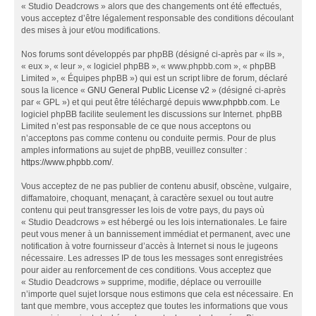
« Studio Deadcrows » alors que des changements ont été effectués,
vous acceptez d’être légalement responsable des conditions découlant
des mises à jour et/ou modifications.
Nos forums sont développés par phpBB (désigné ci-après par « ils »,
« eux », « leur », « logiciel phpBB », « www.phpbb.com », « phpBB
Limited », « Équipes phpBB ») qui est un script libre de forum, déclaré
sous la licence «
GNU General Public License v2
» (désigné ci-après
par « GPL ») et qui peut être téléchargé depuis
www.phpbb.com
. Le
logiciel phpBB facilite seulement les discussions sur Internet. phpBB
Limited n’est pas responsable de ce que nous acceptons ou
n’acceptons pas comme contenu ou conduite permis. Pour de plus
amples informations au sujet de phpBB, veuillez consulter :
https://www.phpbb.com/
.
Vous acceptez de ne pas publier de contenu abusif, obscène, vulgaire,
diffamatoire, choquant, menaçant, à caractère sexuel ou tout autre
contenu qui peut transgresser les lois de votre pays, du pays où
« Studio Deadcrows » est hébergé ou les lois internationales. Le faire
peut vous mener à un bannissement immédiat et permanent, avec une
notification à votre fournisseur d’accès à Internet si nous le jugeons
nécessaire. Les adresses IP de tous les messages sont enregistrées
pour aider au renforcement de ces conditions. Vous acceptez que
« Studio Deadcrows » supprime, modifie, déplace ou verrouille
n’importe quel sujet lorsque nous estimons que cela est nécessaire. En
tant que membre, vous acceptez que toutes les informations que vous