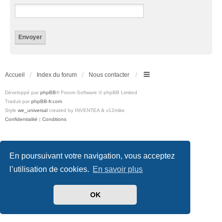
Accueil
Index du forum
Nous contacter
Développé par
phpBB
® Forum Software © phpBB Limited
Traduit par
phpBB-fr.com
Style
we_universal
created by INVENTEA & v12mike
Confidentialité
|
Conditions
En poursuivant votre navigation, vous acceptez
l’utilisation de cookies.
En savoir plus
OK