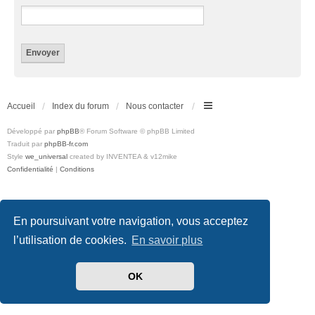
Accueil
Index du forum
Nous contacter
Développé par
phpBB
® Forum Software © phpBB Limited
Traduit par
phpBB-fr.com
Style
we_universal
created by INVENTEA & v12mike
Confidentialité
|
Conditions
En poursuivant votre navigation, vous acceptez
l’utilisation de cookies.
En savoir plus
OK