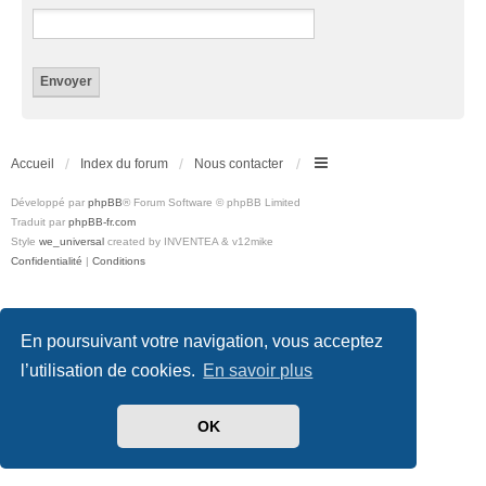
Accueil
Index du forum
Nous contacter
Développé par
phpBB
® Forum Software © phpBB Limited
Traduit par
phpBB-fr.com
Style
we_universal
created by INVENTEA & v12mike
Confidentialité
|
Conditions
En poursuivant votre navigation, vous acceptez
l’utilisation de cookies.
En savoir plus
OK