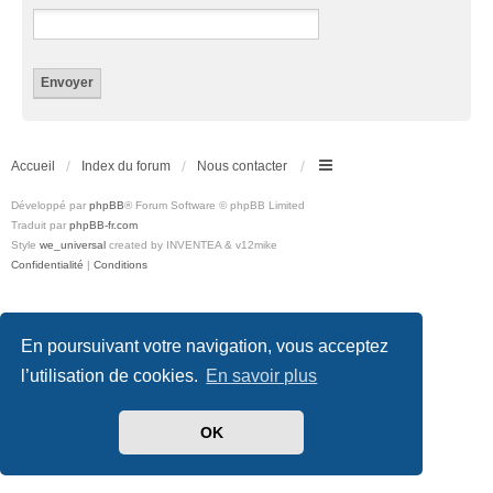
Accueil
Index du forum
Nous contacter
Développé par
phpBB
® Forum Software © phpBB Limited
Traduit par
phpBB-fr.com
Style
we_universal
created by INVENTEA & v12mike
Confidentialité
|
Conditions
En poursuivant votre navigation, vous acceptez
l’utilisation de cookies.
En savoir plus
OK