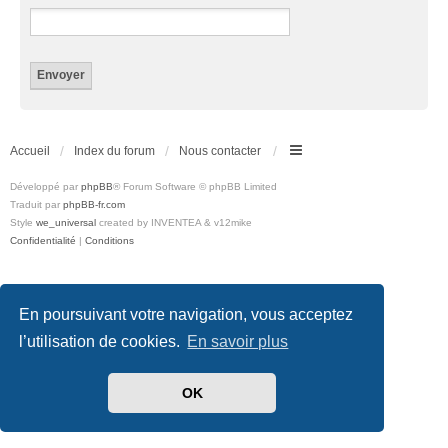
Accueil
Index du forum
Nous contacter
Développé par
phpBB
® Forum Software © phpBB Limited
Traduit par
phpBB-fr.com
Style
we_universal
created by INVENTEA & v12mike
Confidentialité
|
Conditions
En poursuivant votre navigation, vous acceptez
l’utilisation de cookies.
En savoir plus
OK