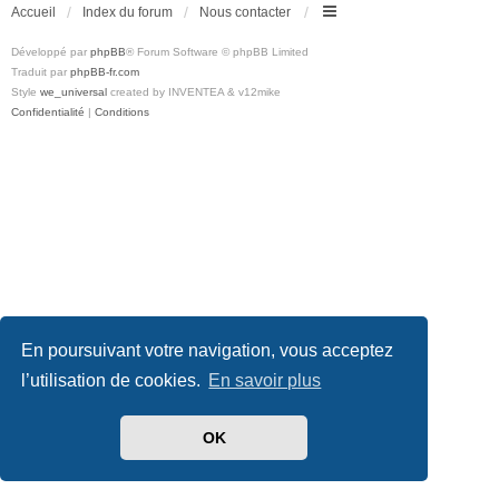
Accueil
Index du forum
Nous contacter
Développé par
phpBB
® Forum Software © phpBB Limited
Traduit par
phpBB-fr.com
Style
we_universal
created by INVENTEA & v12mike
Confidentialité
|
Conditions
En poursuivant votre navigation, vous acceptez
l’utilisation de cookies.
En savoir plus
OK