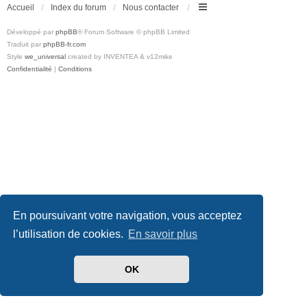
Accueil
Index du forum
Nous contacter
Développé par
phpBB
® Forum Software © phpBB Limited
Traduit par
phpBB-fr.com
Style
we_universal
created by INVENTEA & v12mike
Confidentialité
|
Conditions
En poursuivant votre navigation, vous acceptez
l’utilisation de cookies.
En savoir plus
OK