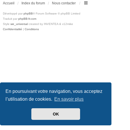
Accueil
Index du forum
Nous contacter
Développé par
phpBB
® Forum Software © phpBB Limited
Traduit par
phpBB-fr.com
Style
we_universal
created by INVENTEA & v12mike
Confidentialité
|
Conditions
En poursuivant votre navigation, vous acceptez
l’utilisation de cookies.
En savoir plus
OK