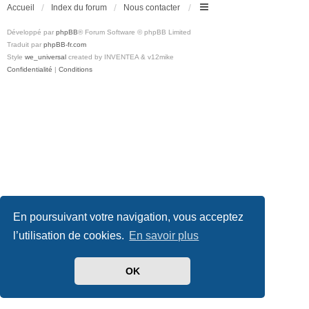
Accueil
Index du forum
Nous contacter
Développé par
phpBB
® Forum Software © phpBB Limited
Traduit par
phpBB-fr.com
Style
we_universal
created by INVENTEA & v12mike
Confidentialité
|
Conditions
En poursuivant votre navigation, vous acceptez
l’utilisation de cookies.
En savoir plus
OK