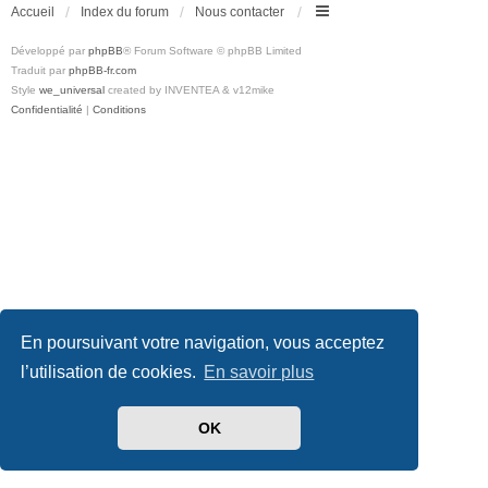
Accueil
Index du forum
Nous contacter
Développé par
phpBB
® Forum Software © phpBB Limited
Traduit par
phpBB-fr.com
Style
we_universal
created by INVENTEA & v12mike
Confidentialité
|
Conditions
En poursuivant votre navigation, vous acceptez
l’utilisation de cookies.
En savoir plus
OK