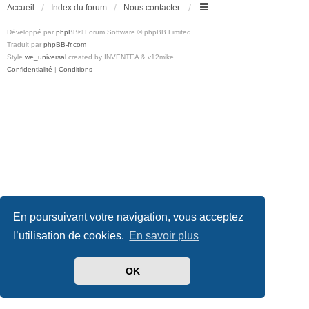
Accueil
Index du forum
Nous contacter
Développé par
phpBB
® Forum Software © phpBB Limited
Traduit par
phpBB-fr.com
Style
we_universal
created by INVENTEA & v12mike
Confidentialité
|
Conditions
En poursuivant votre navigation, vous acceptez
l’utilisation de cookies.
En savoir plus
OK