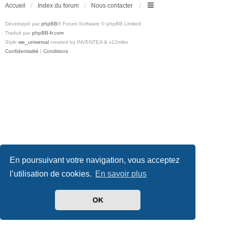
Accueil
Index du forum
Nous contacter
Développé par
phpBB
® Forum Software © phpBB Limited
Traduit par
phpBB-fr.com
Style
we_universal
created by INVENTEA & v12mike
Confidentialité
|
Conditions
En poursuivant votre navigation, vous acceptez
l’utilisation de cookies.
En savoir plus
OK