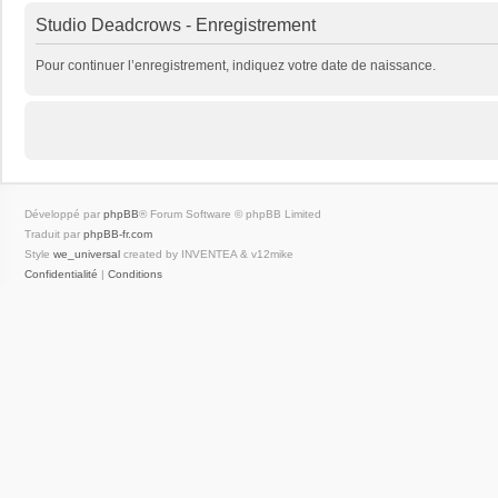
Studio Deadcrows - Enregistrement
Pour continuer l’enregistrement, indiquez votre date de naissance.
Développé par
phpBB
® Forum Software © phpBB Limited
Traduit par
phpBB-fr.com
Style
we_universal
created by INVENTEA & v12mike
Confidentialité
|
Conditions