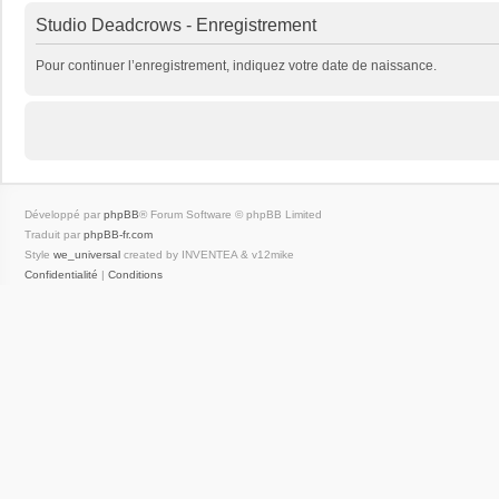
Studio Deadcrows - Enregistrement
Pour continuer l’enregistrement, indiquez votre date de naissance.
Développé par
phpBB
® Forum Software © phpBB Limited
Traduit par
phpBB-fr.com
Style
we_universal
created by INVENTEA & v12mike
Confidentialité
|
Conditions