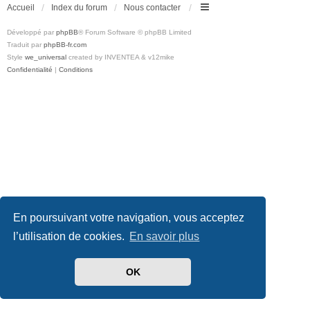
Accueil
Index du forum
Nous contacter
Développé par
phpBB
® Forum Software © phpBB Limited
Traduit par
phpBB-fr.com
Style
we_universal
created by INVENTEA & v12mike
Confidentialité
|
Conditions
En poursuivant votre navigation, vous acceptez
l’utilisation de cookies.
En savoir plus
OK