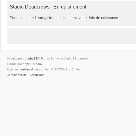
Studio Deadcrows - Enregistrement
Pour continuer l’enregistrement, indiquez votre date de naissance.
Développé par
phpBB
® Forum Software © phpBB Limited
Traduit par
phpBB-fr.com
Style
we_universal
created by INVENTEA & v12mike
Confidentialité
|
Conditions