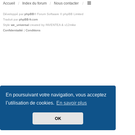
Accueil
Index du forum
Nous contacter
Développé par
phpBB
® Forum Software © phpBB Limited
Traduit par
phpBB-fr.com
Style
we_universal
created by INVENTEA & v12mike
Confidentialité
|
Conditions
En poursuivant votre navigation, vous acceptez
l’utilisation de cookies.
En savoir plus
OK