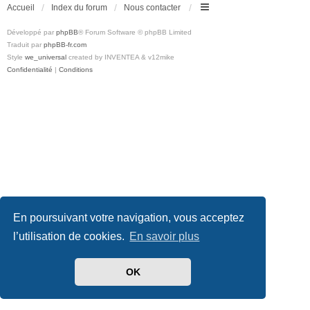
Accueil
Index du forum
Nous contacter
Développé par
phpBB
® Forum Software © phpBB Limited
Traduit par
phpBB-fr.com
Style
we_universal
created by INVENTEA & v12mike
Confidentialité
|
Conditions
En poursuivant votre navigation, vous acceptez
l’utilisation de cookies.
En savoir plus
OK