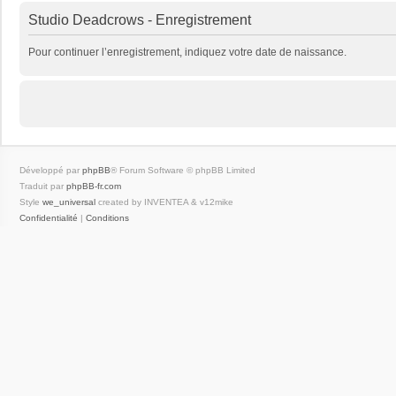
Studio Deadcrows - Enregistrement
Pour continuer l’enregistrement, indiquez votre date de naissance.
Développé par
phpBB
® Forum Software © phpBB Limited
Traduit par
phpBB-fr.com
Style
we_universal
created by INVENTEA & v12mike
Confidentialité
|
Conditions