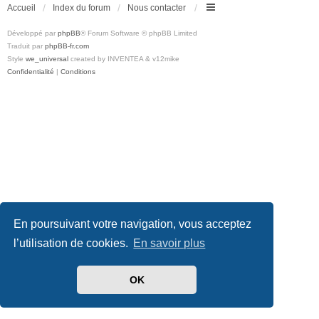
Accueil
Index du forum
Nous contacter
Développé par
phpBB
® Forum Software © phpBB Limited
Traduit par
phpBB-fr.com
Style
we_universal
created by INVENTEA & v12mike
Confidentialité
|
Conditions
En poursuivant votre navigation, vous acceptez
l’utilisation de cookies.
En savoir plus
OK