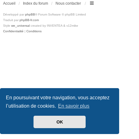
Accueil
Index du forum
Nous contacter
Développé par
phpBB
® Forum Software © phpBB Limited
Traduit par
phpBB-fr.com
Style
we_universal
created by INVENTEA & v12mike
Confidentialité
|
Conditions
En poursuivant votre navigation, vous acceptez
l’utilisation de cookies.
En savoir plus
OK