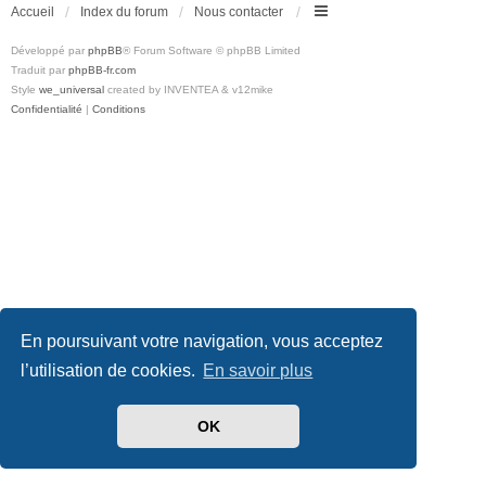
Accueil
Index du forum
Nous contacter
Développé par
phpBB
® Forum Software © phpBB Limited
Traduit par
phpBB-fr.com
Style
we_universal
created by INVENTEA & v12mike
Confidentialité
|
Conditions
En poursuivant votre navigation, vous acceptez
l’utilisation de cookies.
En savoir plus
OK