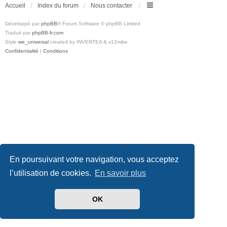
Accueil
Index du forum
Nous contacter
Développé par
phpBB
® Forum Software © phpBB Limited
Traduit par
phpBB-fr.com
Style
we_universal
created by INVENTEA & v12mike
Confidentialité
|
Conditions
En poursuivant votre navigation, vous acceptez
l’utilisation de cookies.
En savoir plus
OK