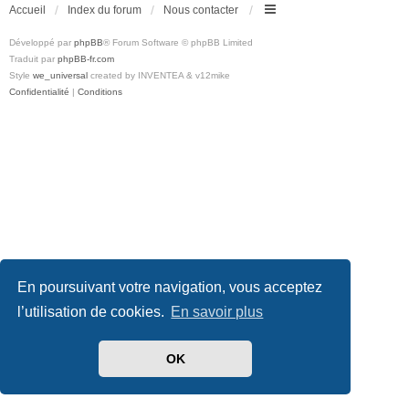
Accueil
Index du forum
Nous contacter
Développé par
phpBB
® Forum Software © phpBB Limited
Traduit par
phpBB-fr.com
Style
we_universal
created by INVENTEA & v12mike
Confidentialité
|
Conditions
En poursuivant votre navigation, vous acceptez
l’utilisation de cookies.
En savoir plus
OK