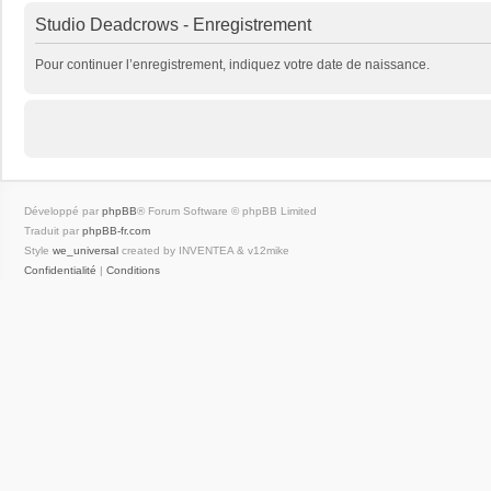
Studio Deadcrows - Enregistrement
Pour continuer l’enregistrement, indiquez votre date de naissance.
Développé par
phpBB
® Forum Software © phpBB Limited
Traduit par
phpBB-fr.com
Style
we_universal
created by INVENTEA & v12mike
Confidentialité
|
Conditions