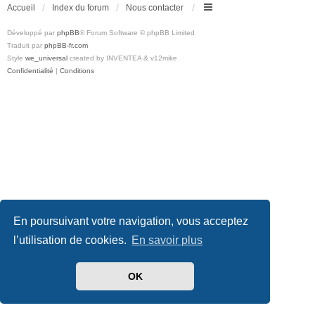
Accueil
Index du forum
Nous contacter
Développé par
phpBB
® Forum Software © phpBB Limited
Traduit par
phpBB-fr.com
Style
we_universal
created by INVENTEA & v12mike
Confidentialité
|
Conditions
En poursuivant votre navigation, vous acceptez
l’utilisation de cookies.
En savoir plus
OK