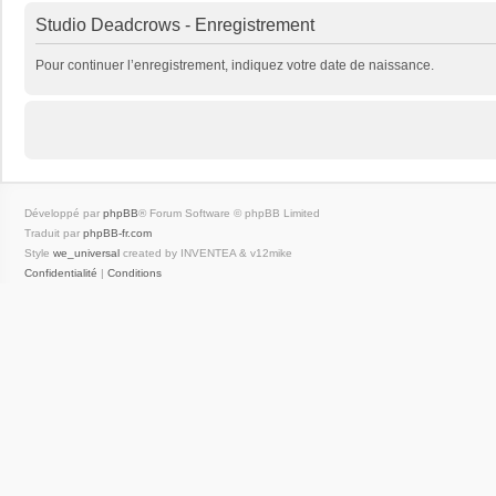
Studio Deadcrows - Enregistrement
Pour continuer l’enregistrement, indiquez votre date de naissance.
Développé par
phpBB
® Forum Software © phpBB Limited
Traduit par
phpBB-fr.com
Style
we_universal
created by INVENTEA & v12mike
Confidentialité
|
Conditions