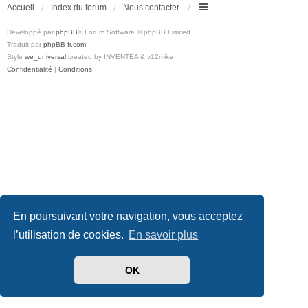
Accueil
Index du forum
Nous contacter
Développé par
phpBB
® Forum Software © phpBB Limited
Traduit par
phpBB-fr.com
Style
we_universal
created by INVENTEA & v12mike
Confidentialité
|
Conditions
En poursuivant votre navigation, vous acceptez
l’utilisation de cookies.
En savoir plus
OK