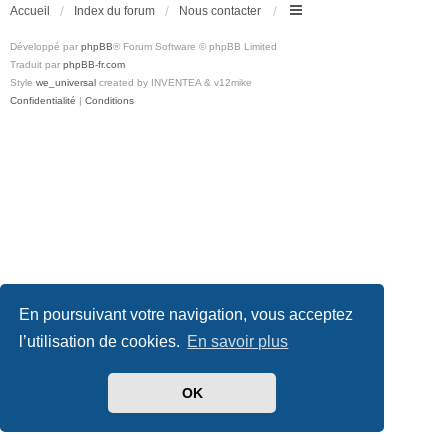
Accueil
Index du forum
Nous contacter
Développé par
phpBB
® Forum Software © phpBB Limited
Traduit par
phpBB-fr.com
Style
we_universal
created by INVENTEA & v12mike
Confidentialité
|
Conditions
En poursuivant votre navigation, vous acceptez
l’utilisation de cookies.
En savoir plus
OK