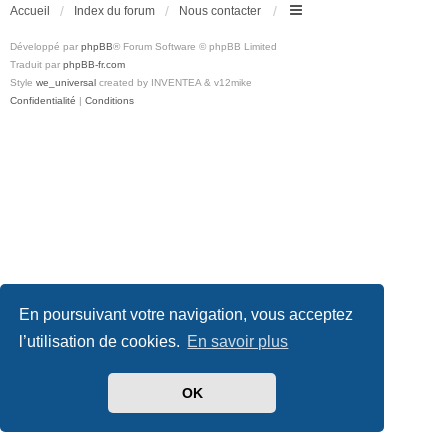
Accueil
Index du forum
Nous contacter
Développé par
phpBB
® Forum Software © phpBB Limited
Traduit par
phpBB-fr.com
Style
we_universal
created by INVENTEA & v12mike
Confidentialité
|
Conditions
En poursuivant votre navigation, vous acceptez
l’utilisation de cookies.
En savoir plus
OK