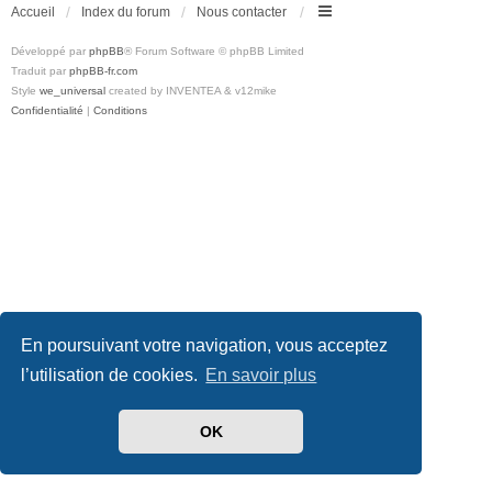
Accueil
Index du forum
Nous contacter
Développé par
phpBB
® Forum Software © phpBB Limited
Traduit par
phpBB-fr.com
Style
we_universal
created by INVENTEA & v12mike
Confidentialité
|
Conditions
En poursuivant votre navigation, vous acceptez
l’utilisation de cookies.
En savoir plus
OK