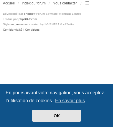
Accueil
Index du forum
Nous contacter
Développé par
phpBB
® Forum Software © phpBB Limited
Traduit par
phpBB-fr.com
Style
we_universal
created by INVENTEA & v12mike
Confidentialité
|
Conditions
En poursuivant votre navigation, vous acceptez
l’utilisation de cookies.
En savoir plus
OK