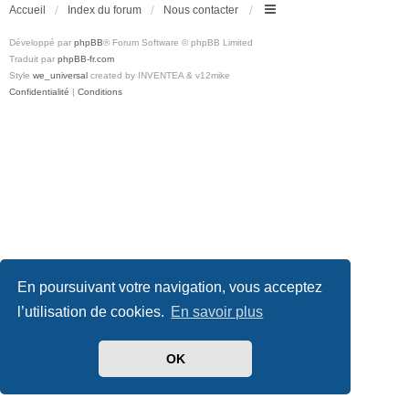
Accueil
Index du forum
Nous contacter
Développé par
phpBB
® Forum Software © phpBB Limited
Traduit par
phpBB-fr.com
Style
we_universal
created by INVENTEA & v12mike
Confidentialité
|
Conditions
En poursuivant votre navigation, vous acceptez
l’utilisation de cookies.
En savoir plus
OK