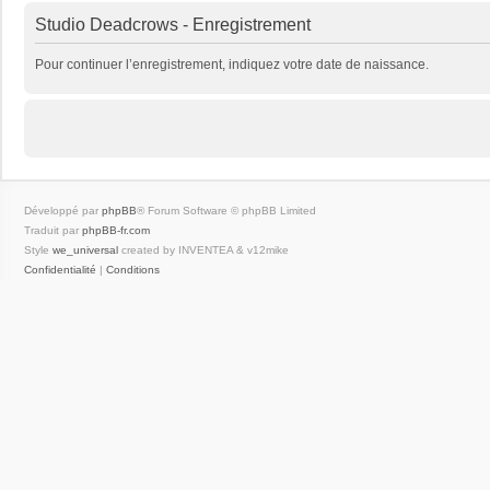
Studio Deadcrows - Enregistrement
Pour continuer l’enregistrement, indiquez votre date de naissance.
Développé par
phpBB
® Forum Software © phpBB Limited
Traduit par
phpBB-fr.com
Style
we_universal
created by INVENTEA & v12mike
Confidentialité
|
Conditions